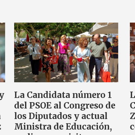
 y
La Candidata número 1
L
del PSOE al Congreso de
C
n
los Diputados y actual
Z
z
Ministra de Educación,
c