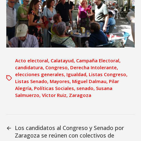
Acto electoral
,
Calatayud
,
Campaña Electoral
,
candidatura
,
Congreso
,
Derecha Intolerante
,
elecciones generales
,
Igualdad
,
Listas Congreso
,
Listas Senado
,
Mayores
,
Miguel Dalmau
,
Pilar
Alegría
,
Políticas Sociales
,
senado
,
Susana
Salmuerzo
,
Víctor Ruiz
,
Zaragoza
←
Los candidatos al Congreso y Senado por
Zaragoza se reúnen con colectivos de