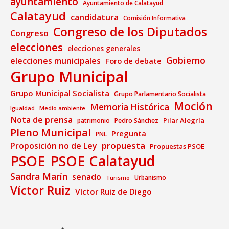
ayuntamiento
Ayuntamiento de Calatayud
Calatayud
candidatura
Comisión Informativa
Congreso de los Diputados
Congreso
elecciones
elecciones generales
Gobierno
elecciones municipales
Foro de debate
Grupo Municipal
Grupo Municipal Socialista
Grupo Parlamentario Socialista
Moción
Memoria Histórica
Medio ambiente
Igualdad
Nota de prensa
Pilar Alegría
patrimonio
Pedro Sánchez
Pleno Municipal
Pregunta
PNL
propuesta
Proposición no de Ley
Propuestas PSOE
PSOE
PSOE Calatayud
Sandra Marín
senado
Urbanismo
Turismo
Víctor Ruiz
Víctor Ruiz de Diego