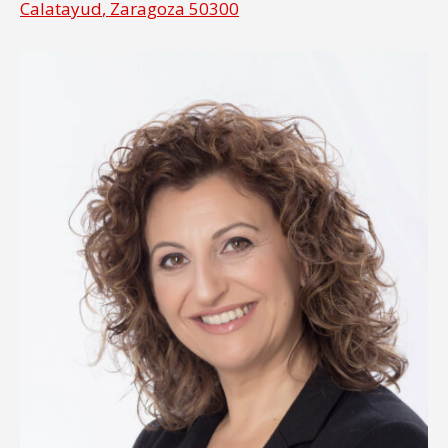
Calatayud
,
Zaragoza
50300