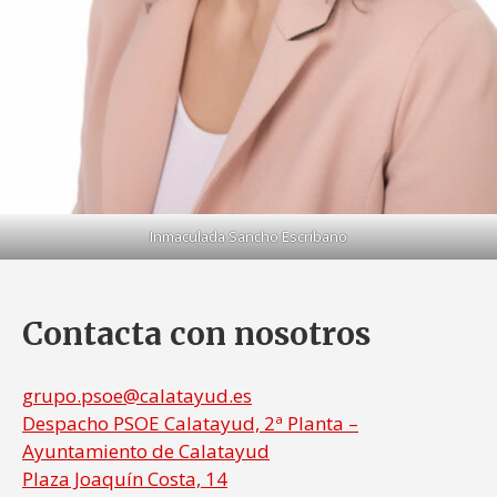
Inmaculada Sancho Escribano
Contacta con nosotros
grupo.psoe@calatayud.es
Despacho PSOE Calatayud, 2ª Planta –
Ayuntamiento de Calatayud
Plaza Joaquín Costa, 14