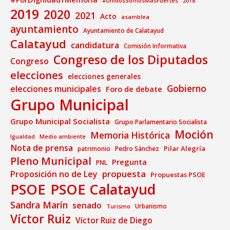
#UnidosSomosMásFuertes
2018
2019
2020
2021
Acto
asamblea
ayuntamiento
Ayuntamiento de Calatayud
Calatayud
candidatura
Comisión Informativa
Congreso de los Diputados
Congreso
elecciones
elecciones generales
Gobierno
elecciones municipales
Foro de debate
Grupo Municipal
Grupo Municipal Socialista
Grupo Parlamentario Socialista
Moción
Memoria Histórica
Medio ambiente
Igualdad
Nota de prensa
Pilar Alegría
patrimonio
Pedro Sánchez
Pleno Municipal
Pregunta
PNL
propuesta
Proposición no de Ley
Propuestas PSOE
PSOE
PSOE Calatayud
Sandra Marín
senado
Urbanismo
Turismo
Víctor Ruiz
Víctor Ruiz de Diego