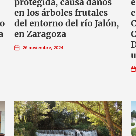
protegida, causa daños
e
en los árboles frutales
e
to
del entorno del río Jalón,
C
a
en Zaragoza
C
D
26 noviembre, 2024
u