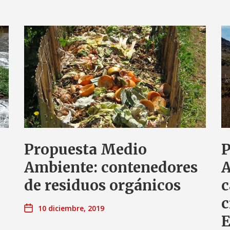
Propuesta Medio
P
Ambiente: contenedores
A
de residuos orgánicos
c
c
10 diciembre, 2019
E