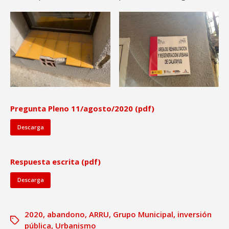
Pregunta Pleno 11/agosto/2020 (pdf)
Descarga
Respuesta escrita (pdf)
Descarga
2020
,
abandono
,
ARRU
,
Grupo Municipal
,
inversión
pública
,
Urbanismo