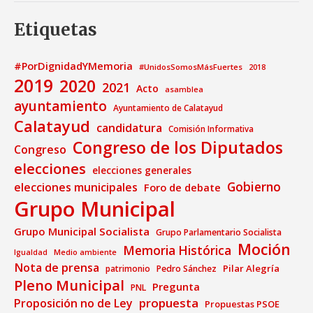
Etiquetas
#PorDignidadYMemoria
#UnidosSomosMásFuertes
2018
2019
2020
2021
Acto
asamblea
ayuntamiento
Ayuntamiento de Calatayud
Calatayud
candidatura
Comisión Informativa
Congreso de los Diputados
Congreso
elecciones
elecciones generales
Gobierno
elecciones municipales
Foro de debate
Grupo Municipal
Grupo Municipal Socialista
Grupo Parlamentario Socialista
Moción
Memoria Histórica
Medio ambiente
Igualdad
Nota de prensa
Pilar Alegría
patrimonio
Pedro Sánchez
Pleno Municipal
Pregunta
PNL
propuesta
Proposición no de Ley
Propuestas PSOE