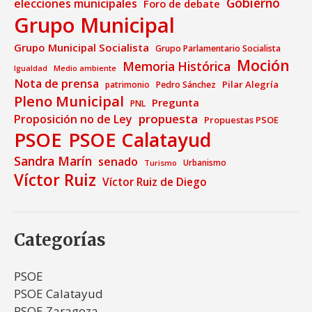
Gobierno
elecciones municipales
Foro de debate
Grupo Municipal
Grupo Municipal Socialista
Grupo Parlamentario Socialista
Moción
Memoria Histórica
Medio ambiente
Igualdad
Nota de prensa
Pilar Alegría
patrimonio
Pedro Sánchez
Pleno Municipal
Pregunta
PNL
propuesta
Proposición no de Ley
Propuestas PSOE
PSOE
PSOE Calatayud
Sandra Marín
senado
Urbanismo
Turismo
Víctor Ruiz
Víctor Ruiz de Diego
Categorías
PSOE
PSOE Calatayud
PSOE Zaragoza