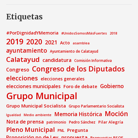
Etiquetas
#PorDignidadYMemoria
#UnidosSomosMásFuertes
2018
2019
2020
2021
Acto
asamblea
ayuntamiento
Ayuntamiento de Calatayud
Calatayud
candidatura
Comisión Informativa
Congreso de los Diputados
Congreso
elecciones
elecciones generales
Gobierno
elecciones municipales
Foro de debate
Grupo Municipal
Grupo Municipal Socialista
Grupo Parlamentario Socialista
Moción
Memoria Histórica
Medio ambiente
Igualdad
Nota de prensa
Pilar Alegría
patrimonio
Pedro Sánchez
Pleno Municipal
Pregunta
PNL
propuesta
Proposición no de Ley
Propuestas PSOE