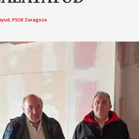
ayud
,
PSOE Zaragoza