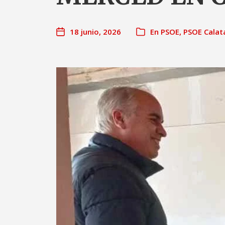
18 junio, 2026
En
PSOE
,
PSOE Calat