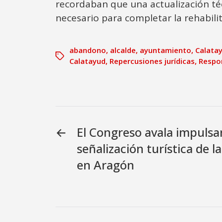
recordaban que una actualización téc
necesario para completar la rehabilit
abandono
,
alcalde
,
ayuntamiento
,
Calata
Calatayud
,
Repercusiones jurídicas
,
Respo
←
El Congreso avala impulsar
señalización turística de l
en Aragón