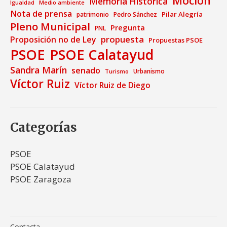
Moción
Memoria Histórica
Medio ambiente
Igualdad
Nota de prensa
Pilar Alegría
patrimonio
Pedro Sánchez
Pleno Municipal
Pregunta
PNL
propuesta
Proposición no de Ley
Propuestas PSOE
PSOE
PSOE Calatayud
Sandra Marín
senado
Urbanismo
Turismo
Víctor Ruiz
Víctor Ruiz de Diego
Categorías
PSOE
PSOE Calatayud
PSOE Zaragoza
Contacta