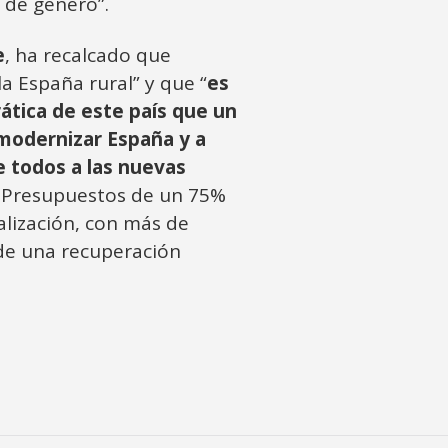
 de género”.
e
, ha recalcado que
 España rural” y que “
es
rática de este país que un
modernizar España y a
e todos a las nuevas
 Presupuestos de un 75%
talización, con más de
 de una recuperación