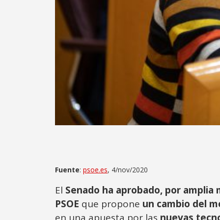
Fuente
:
psoe.es
, 4/nov/2020
El
Senado ha aprobado, por amplia 
PSOE
que propone
un cambio del m
en una apuesta por las
nuevas tecnol