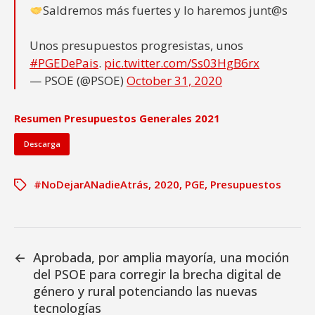
Saldremos más fuertes y lo haremos junt@s
Unos presupuestos progresistas, unos
#PGEDePais
.
pic.twitter.com/Ss03HgB6rx
— PSOE (@PSOE)
October 31, 2020
Resumen Presupuestos Generales 2021
Descarga
#NoDejarANadieAtrás
,
2020
,
PGE
,
Presupuestos
←
Aprobada, por amplia mayoría, una moción
del PSOE para corregir la brecha digital de
género y rural potenciando las nuevas
tecnologías