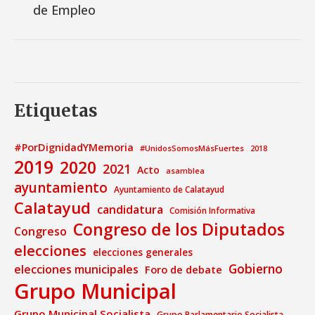
de Empleo
Etiquetas
#PorDignidadYMemoria
#UnidosSomosMásFuertes
2018
2019
2020
2021
Acto
asamblea
ayuntamiento
Ayuntamiento de Calatayud
Calatayud
candidatura
Comisión Informativa
Congreso de los Diputados
Congreso
elecciones
elecciones generales
Gobierno
elecciones municipales
Foro de debate
Grupo Municipal
Grupo Municipal Socialista
Grupo Parlamentario Socialista