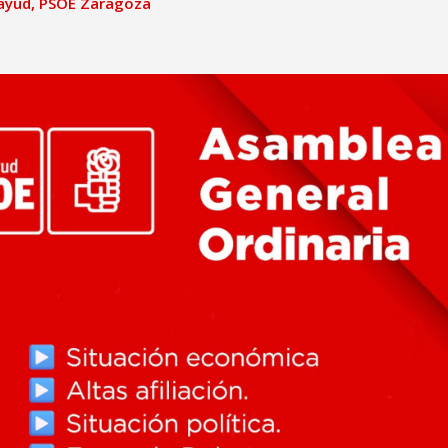
ayud
,
PSOE Zaragoza