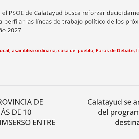
 el PSOE de Calatayud busca reforzar decididamen
 perfilar las líneas de trabajo político de los pr
año 2027
ocal
,
asamblea ordinaria
,
casa del pueblo
,
Foros de Debate
,
l
ROVINCIA DE
Calatayud se a
ÁS DE 10
del progra
 IMSERSO ENTRE
destina