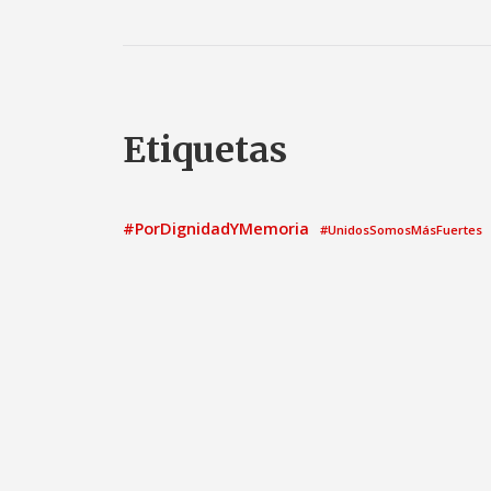
Etiquetas
#PorDignidadYMemoria
#UnidosSomosMásFuertes
ayuntamiento
2021
Acto
Ayunt
asamblea
Calatayud
candidatura
Comisión Informati
Congreso de los Diputados
el
elecciones municipales
elecciones generales
Grupo Municipal
Gobierno
G
Grupo Parlamentario Socialista
Medio ambient
Igualdad
Moción
Nota de prensa
patrimonio
Pedro 
Pleno Municipal
Proposi
Pregunta
PNL