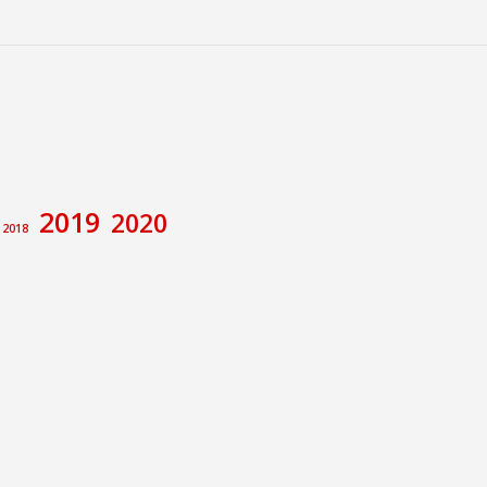
2019
2020
2018
amiento de Calatayud
Congreso
va
ecciones
Foro de debate
rupo Municipal Socialista
Memoria Histórica
e
Pilar Alegría
Sánchez
ción no de Ley