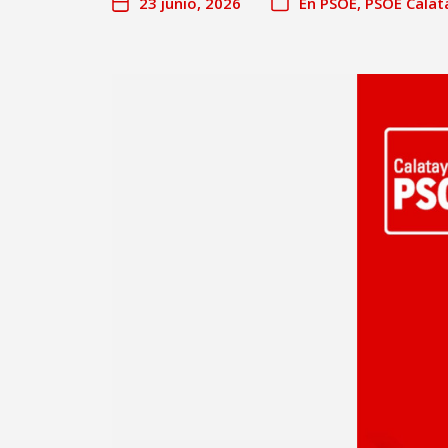
23 junio, 2026
En
PSOE
,
PSOE Calat