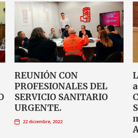
REUNIÓN CON
L
PROFESIONALES DEL
a
O
SERVICIO SANITARIO
C
URGENTE.
S
m
22 diciembre, 2022
A