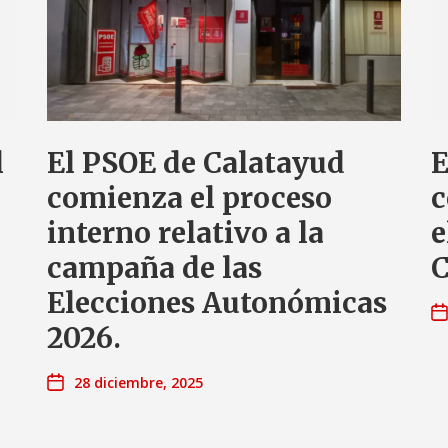
l
El PSOE de Calatayud
E
comienza el proceso
c
interno relativo a la
e
campaña de las
C
Elecciones Autonómicas
2026.
28 diciembre, 2025