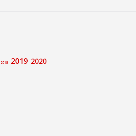
2019
2020
2018
amiento de Calatayud
Congreso
va
ecciones
Foro de debate
rupo Municipal Socialista
Memoria Histórica
e
Pilar Alegría
Sánchez
ción no de Ley