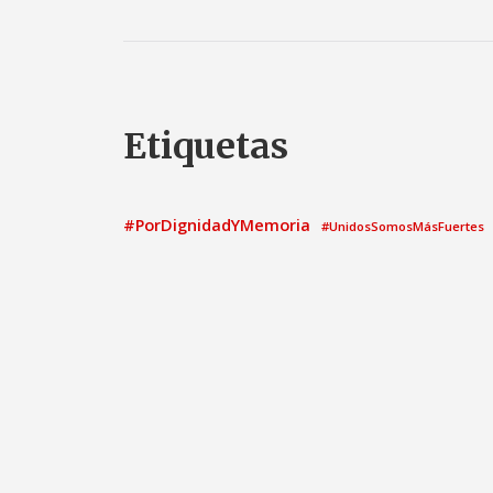
Etiquetas
#PorDignidadYMemoria
#UnidosSomosMásFuertes
ayuntamiento
2021
Acto
Ayunt
asamblea
Calatayud
candidatura
Comisión Informati
Congreso de los Diputados
el
elecciones municipales
elecciones generales
Grupo Municipal
Gobierno
G
Grupo Parlamentario Socialista
Medio ambient
Igualdad
Moción
Nota de prensa
patrimonio
Pedro 
Pleno Municipal
Proposi
Pregunta
PNL