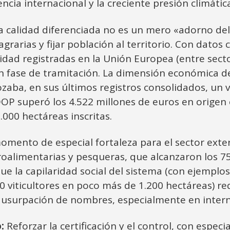
cia internacional y la creciente presión climática
 la calidad diferenciada no es un mero «adorno de
agrarias y fijar población al territorio. Con datos
idad registradas en la Unión Europea (entre sector
en fase de tramitación. La dimensión económica de
ozaba, en sus últimos registros consolidados, un v
 DOP superó los 4.522 millones de euros en orige
.000 hectáreas inscritas.
momento de especial fortaleza para el sector exter
oalimentarias y pesqueras, que alcanzaron los 75
que la capilaridad social del sistema (con ejemplo
00 viticultores en poco más de 1.200 hectáreas) re
a usurpación de nombres, especialmente en intern
:
Reforzar la certificación y el control, con espec