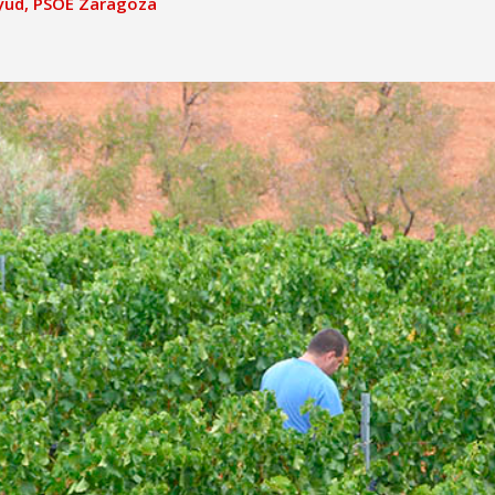
yud
,
PSOE Zaragoza