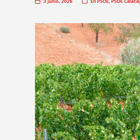
3 junio, 2026
En
PSOE
,
PSOE Calata