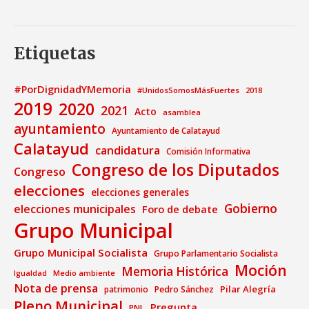
Etiquetas
#PorDignidadYMemoria
#UnidosSomosMásFuertes
2018
2019
2020
2021
Acto
asamblea
ayuntamiento
Ayuntamiento de Calatayud
Calatayud
candidatura
Comisión Informativa
Congreso de los Diputados
Congreso
elecciones
elecciones generales
Gobierno
elecciones municipales
Foro de debate
Grupo Municipal
Grupo Municipal Socialista
Grupo Parlamentario Socialista
Moción
Memoria Histórica
Medio ambiente
Igualdad
Nota de prensa
Pilar Alegría
patrimonio
Pedro Sánchez
Pleno Municipal
Pregunta
PNL