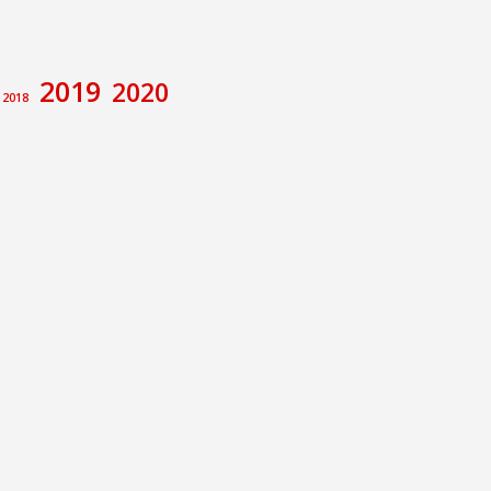
2019
2020
2018
amiento de Calatayud
Congreso
va
ecciones
Foro de debate
rupo Municipal Socialista
Memoria Histórica
e
Pilar Alegría
Sánchez
ción no de Ley
E Calatayud
íctor Ruiz