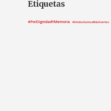
Etiquetas
#PorDignidadYMemoria
#UnidosSomosMásFuertes
ayuntamiento
2021
Acto
Ayunt
asamblea
Calatayud
candidatura
Comisión Informati
Congreso de los Diputados
el
elecciones municipales
elecciones generales
Grupo Municipal
Gobierno
G
Grupo Parlamentario Socialista
Medio ambient
Igualdad
Moción
Nota de prensa
patrimonio
Pedro 
Pleno Municipal
Proposi
Pregunta
PNL
PSOE
PSO
propuesta
Propuestas PSOE
V
Sandra Marín
senado
Urbanismo
Turismo
Víctor Ruiz de Diego