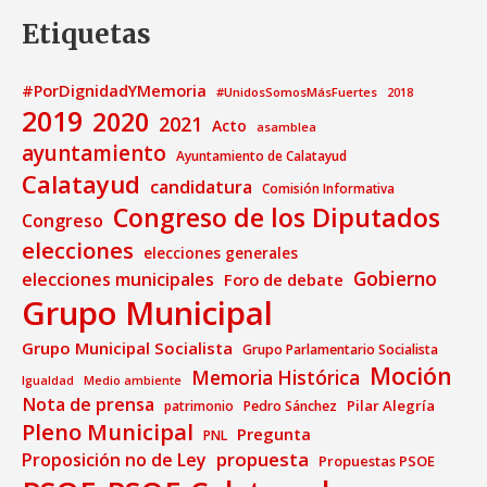
Etiquetas
#PorDignidadYMemoria
#UnidosSomosMásFuertes
2018
2019
2020
2021
Acto
asamblea
ayuntamiento
Ayuntamiento de Calatayud
Calatayud
candidatura
Comisión Informativa
Congreso de los Diputados
Congreso
elecciones
elecciones generales
Gobierno
elecciones municipales
Foro de debate
Grupo Municipal
Grupo Municipal Socialista
Grupo Parlamentario Socialista
Moción
Memoria Histórica
Medio ambiente
Igualdad
Nota de prensa
Pilar Alegría
patrimonio
Pedro Sánchez
Pleno Municipal
Pregunta
PNL
propuesta
Proposición no de Ley
Propuestas PSOE