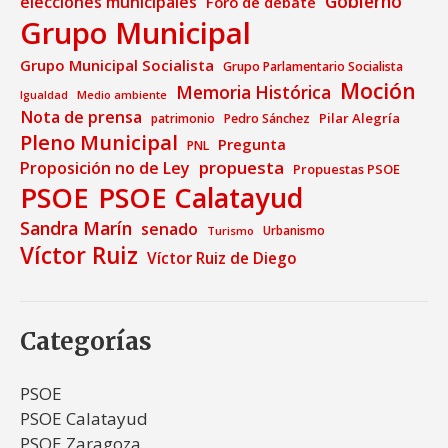
Gobierno
elecciones municipales
Foro de debate
Grupo Municipal
Grupo Municipal Socialista
Grupo Parlamentario Socialista
Moción
Memoria Histórica
Medio ambiente
Igualdad
Nota de prensa
Pilar Alegría
patrimonio
Pedro Sánchez
Pleno Municipal
Pregunta
PNL
propuesta
Proposición no de Ley
Propuestas PSOE
PSOE
PSOE Calatayud
Sandra Marín
senado
Urbanismo
Turismo
Víctor Ruiz
Víctor Ruiz de Diego
Categorías
PSOE
PSOE Calatayud
PSOE Zaragoza