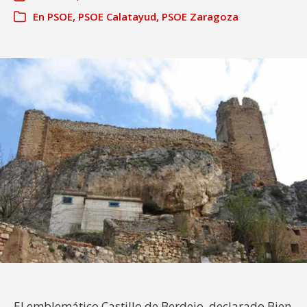
En
PSOE
,
PSOE Calatayud
,
PSOE Zaragoza
El emblemático Castillo de Berdejo, declarado Bien