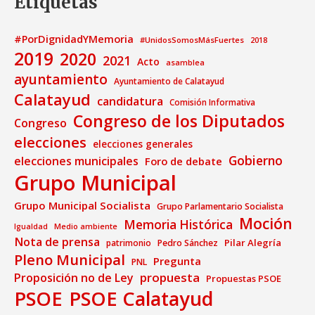
Etiquetas
#PorDignidadYMemoria
#UnidosSomosMásFuertes
2018
2019
2020
2021
Acto
asamblea
ayuntamiento
Ayuntamiento de Calatayud
Calatayud
candidatura
Comisión Informativa
Congreso de los Diputados
Congreso
elecciones
elecciones generales
Gobierno
elecciones municipales
Foro de debate
Grupo Municipal
Grupo Municipal Socialista
Grupo Parlamentario Socialista
Moción
Memoria Histórica
Medio ambiente
Igualdad
Nota de prensa
Pilar Alegría
patrimonio
Pedro Sánchez
Pleno Municipal
Pregunta
PNL
propuesta
Proposición no de Ley
Propuestas PSOE
PSOE
PSOE Calatayud