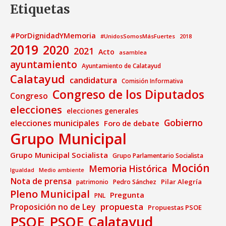
Etiquetas
#PorDignidadYMemoria
#UnidosSomosMásFuertes
2018
2019
2020
2021
Acto
asamblea
ayuntamiento
Ayuntamiento de Calatayud
Calatayud
candidatura
Comisión Informativa
Congreso de los Diputados
Congreso
elecciones
elecciones generales
Gobierno
elecciones municipales
Foro de debate
Grupo Municipal
Grupo Municipal Socialista
Grupo Parlamentario Socialista
Moción
Memoria Histórica
Medio ambiente
Igualdad
Nota de prensa
Pilar Alegría
patrimonio
Pedro Sánchez
Pleno Municipal
Pregunta
PNL
propuesta
Proposición no de Ley
Propuestas PSOE
PSOE
PSOE Calatayud