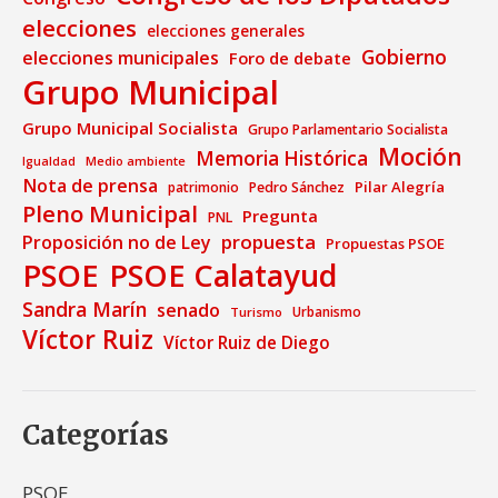
elecciones
elecciones generales
Gobierno
elecciones municipales
Foro de debate
Grupo Municipal
Grupo Municipal Socialista
Grupo Parlamentario Socialista
Moción
Memoria Histórica
Medio ambiente
Igualdad
Nota de prensa
Pilar Alegría
patrimonio
Pedro Sánchez
Pleno Municipal
Pregunta
PNL
propuesta
Proposición no de Ley
Propuestas PSOE
PSOE
PSOE Calatayud
Sandra Marín
senado
Urbanismo
Turismo
Víctor Ruiz
Víctor Ruiz de Diego
Categorías
PSOE