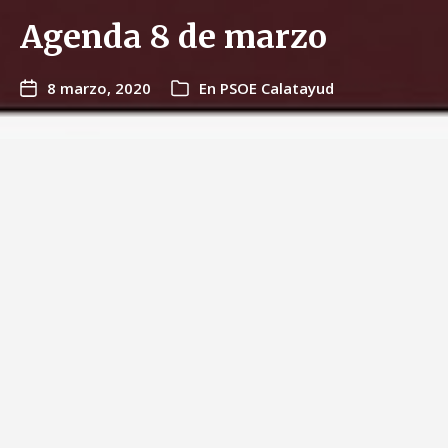
Agenda 8 de marzo
8 marzo, 2020
En
PSOE Calatayud
El PSOE de Calatayud se suma a los actos
programados por asociaciones feministas el
domingo 8 de marzo a las
12 h en
las Banderas
(Paseo Cortes de Aragón).
También, asistiremos a la lectura del
Manifiesto
que realizará el Ayuntamiento a las
13:45 h en la
Plaza de España
.
Por la tarde,
a las 18 h
, se convoca a afiliados,
afiliadas y simpatizantes a una
concentración en