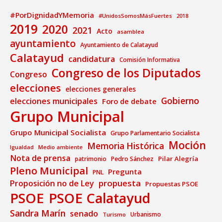
#PorDignidadYMemoria
#UnidosSomosMásFuertes
2018
2019
2020
2021
Acto
asamblea
ayuntamiento
Ayuntamiento de Calatayud
Calatayud
candidatura
Comisión Informativa
Congreso de los Diputados
Congreso
elecciones
elecciones generales
Gobierno
elecciones municipales
Foro de debate
Grupo Municipal
Grupo Municipal Socialista
Grupo Parlamentario Socialista
Moción
Memoria Histórica
Medio ambiente
Igualdad
Nota de prensa
Pilar Alegría
patrimonio
Pedro Sánchez
Pleno Municipal
Pregunta
PNL
propuesta
Proposición no de Ley
Propuestas PSOE
PSOE
PSOE Calatayud
Sandra Marín
senado
Urbanismo
Turismo