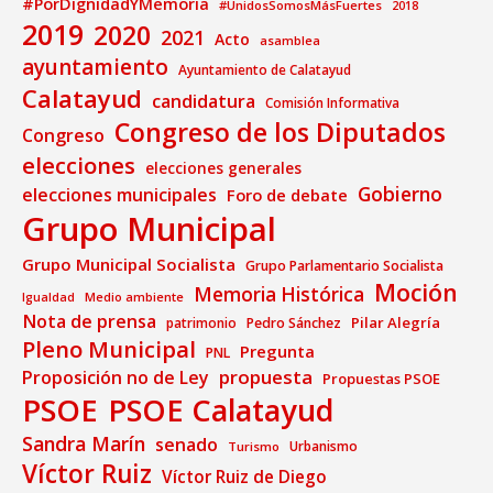
#PorDignidadYMemoria
#UnidosSomosMásFuertes
2018
2019
2020
2021
Acto
asamblea
ayuntamiento
Ayuntamiento de Calatayud
Calatayud
candidatura
Comisión Informativa
Congreso de los Diputados
Congreso
elecciones
elecciones generales
Gobierno
elecciones municipales
Foro de debate
Grupo Municipal
Grupo Municipal Socialista
Grupo Parlamentario Socialista
Moción
Memoria Histórica
Medio ambiente
Igualdad
Nota de prensa
Pilar Alegría
patrimonio
Pedro Sánchez
Pleno Municipal
Pregunta
PNL
propuesta
Proposición no de Ley
Propuestas PSOE
PSOE
PSOE Calatayud
Sandra Marín
senado
Urbanismo
Turismo
Víctor Ruiz
Víctor Ruiz de Diego