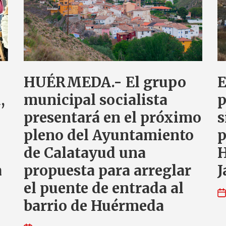
HUÉRMEDA.- El grupo
E
,
municipal socialista
p
presentará en el próximo
s
pleno del Ayuntamiento
p
de Calatayud una
H
a
propuesta para arreglar
J
el puente de entrada al
barrio de Huérmeda