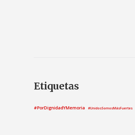
Etiquetas
#PorDignidadYMemoria
#UnidosSomosMásFuertes
ayuntamiento
2021
Acto
Ayunt
asamblea
Calatayud
candidatura
Comisión Informati
Congreso de los Diputados
el