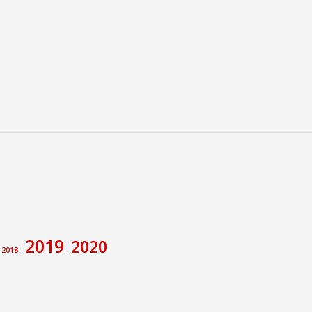
2019
2020
2018
amiento de Calatayud
Congreso
va
ecciones