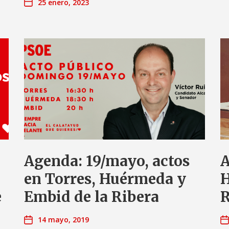
25 enero, 2023
Agenda: 19/mayo, actos
A
en Torres, Huérmeda y
H
e
Embid de la Ribera
R
14 mayo, 2019