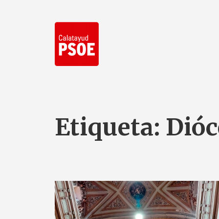
Etiqueta:
Dióc