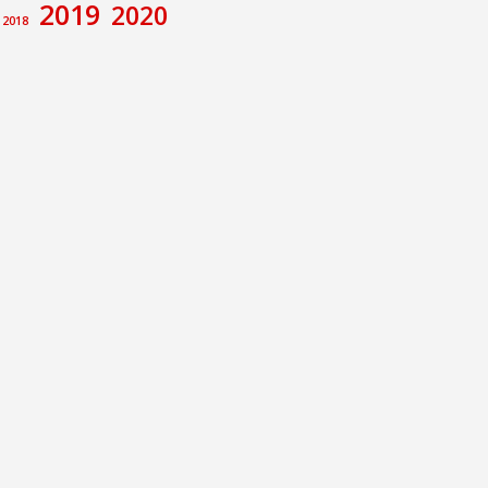
2019
2020
2018
amiento de Calatayud
Congreso
va
ecciones
Foro de debate
rupo Municipal Socialista
Memoria Histórica
e
Pilar Alegría
Sánchez
ción no de Ley
E Calatayud
íctor Ruiz