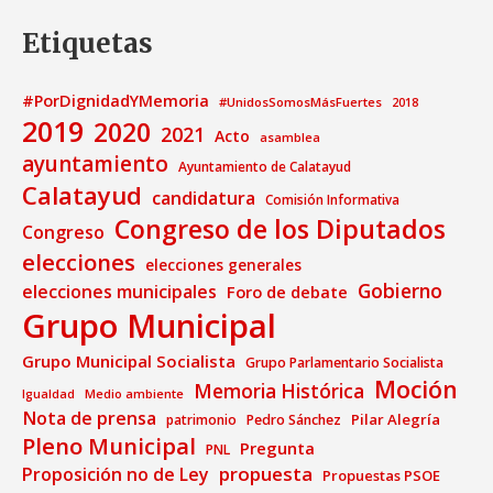
Etiquetas
#PorDignidadYMemoria
#UnidosSomosMásFuertes
2018
2019
2020
2021
Acto
asamblea
ayuntamiento
Ayuntamiento de Calatayud
Calatayud
candidatura
Comisión Informativa
Congreso de los Diputados
Congreso
elecciones
elecciones generales
Gobierno
elecciones municipales
Foro de debate
Grupo Municipal
Grupo Municipal Socialista
Grupo Parlamentario Socialista
Moción
Memoria Histórica
Medio ambiente
Igualdad
Nota de prensa
Pilar Alegría
patrimonio
Pedro Sánchez
Pleno Municipal
Pregunta
PNL
propuesta
Proposición no de Ley
Propuestas PSOE