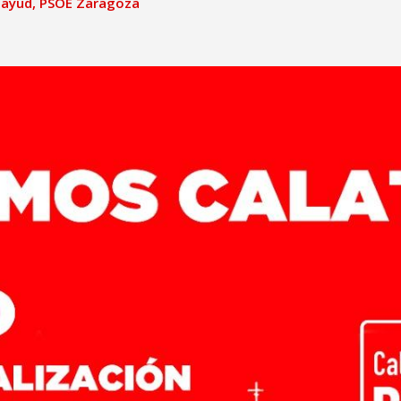
tayud
,
PSOE Zaragoza