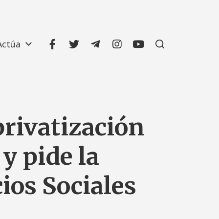
Actúa
privatización
y pide la
cios Sociales