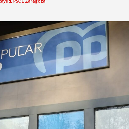
tayud
,
PSOE Zaragoza