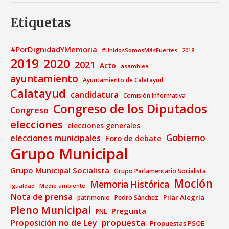
Etiquetas
#PorDignidadYMemoria
#UnidosSomosMásFuertes
2018
2019
2020
2021
Acto
asamblea
ayuntamiento
Ayuntamiento de Calatayud
Calatayud
candidatura
Comisión Informativa
Congreso de los Diputados
Congreso
elecciones
elecciones generales
Gobierno
elecciones municipales
Foro de debate
Grupo Municipal
Grupo Municipal Socialista
Grupo Parlamentario Socialista
Moción
Memoria Histórica
Medio ambiente
Igualdad
Nota de prensa
Pilar Alegría
patrimonio
Pedro Sánchez
Pleno Municipal
Pregunta
PNL
propuesta
Proposición no de Ley
Propuestas PSOE