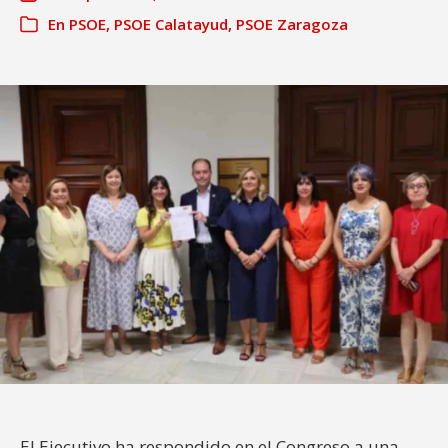
En
PSOE
,
PSOE Calatayud
,
PSOE Zaragoza
El Ejecutivo ha respondido en el Congreso a una