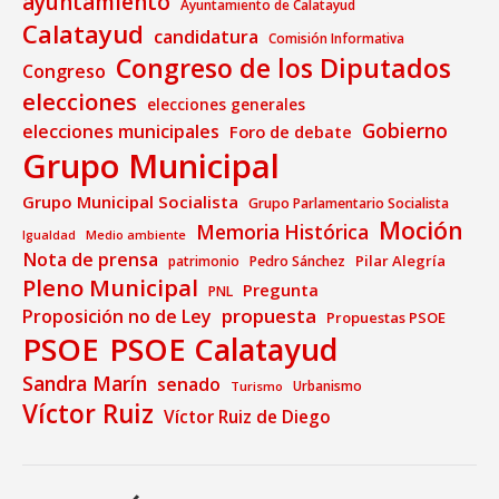
ayuntamiento
Ayuntamiento de Calatayud
Calatayud
candidatura
Comisión Informativa
Congreso de los Diputados
Congreso
elecciones
elecciones generales
Gobierno
elecciones municipales
Foro de debate
Grupo Municipal
Grupo Municipal Socialista
Grupo Parlamentario Socialista
Moción
Memoria Histórica
Medio ambiente
Igualdad
Nota de prensa
Pilar Alegría
patrimonio
Pedro Sánchez
Pleno Municipal
Pregunta
PNL
propuesta
Proposición no de Ley
Propuestas PSOE
PSOE
PSOE Calatayud
Sandra Marín
senado
Urbanismo
Turismo
Víctor Ruiz
Víctor Ruiz de Diego