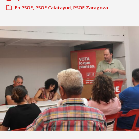
En
PSOE
,
PSOE Calatayud
,
PSOE Zaragoza