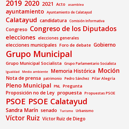
2019
2020
2021
Acto
asamblea
ayuntamiento
Ayuntamiento de Calatayud
Calatayud
candidatura
Comisión Informativa
Congreso de los Diputados
Congreso
elecciones
elecciones generales
Gobierno
elecciones municipales
Foro de debate
Grupo Municipal
Grupo Municipal Socialista
Grupo Parlamentario Socialista
Moción
Memoria Histórica
Medio ambiente
Igualdad
Nota de prensa
Pilar Alegría
patrimonio
Pedro Sánchez
Pleno Municipal
Pregunta
PNL
propuesta
Proposición no de Ley
Propuestas PSOE
PSOE
PSOE Calatayud
Sandra Marín
senado
Urbanismo
Turismo
Víctor Ruiz
Víctor Ruiz de Diego