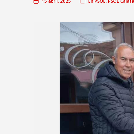
15 abril, 2025
En
PSOE
,
PSOE Calat