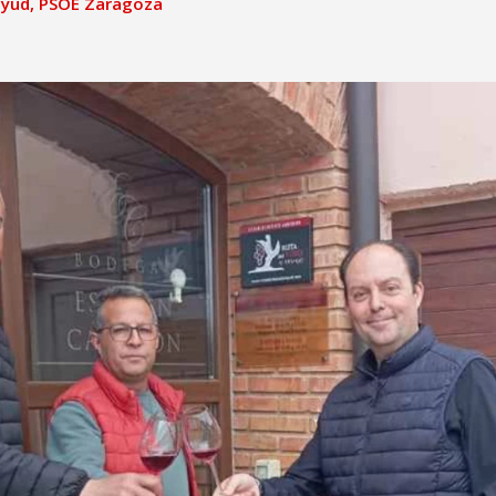
ayud
,
PSOE Zaragoza