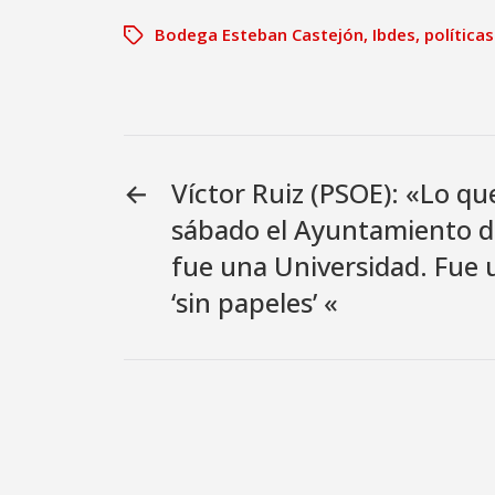
Bodega Esteban Castejón
,
Ibdes
,
política
←
Víctor Ruiz (PSOE): «Lo qu
sábado el Ayuntamiento d
fue una Universidad. Fue u
‘sin papeles’ «