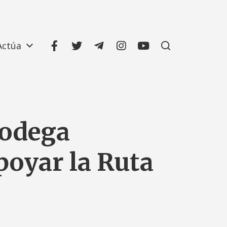
Actúa
bodega
poyar la Ruta