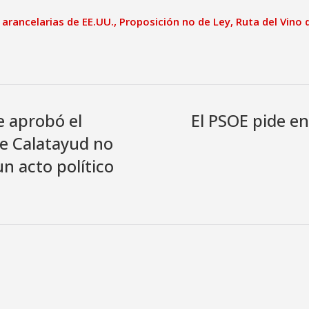
s arancelarias de EE.UU.
,
Proposición no de Ley
,
Ruta del Vino 
e aprobó el
El PSOE pide e
e Calatayud no
n acto político