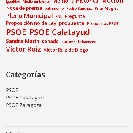
Moción
Memoria Histórica
Medio ambiente
Igualdad
Nota de prensa
Pilar Alegría
patrimonio
Pedro Sánchez
Pleno Municipal
Pregunta
PNL
propuesta
Proposición no de Ley
Propuestas PSOE
PSOE
PSOE Calatayud
Sandra Marín
senado
Urbanismo
Turismo
Víctor Ruiz
Víctor Ruiz de Diego
Categorías
PSOE
PSOE Calatayud
PSOE Zaragoza
Contacta