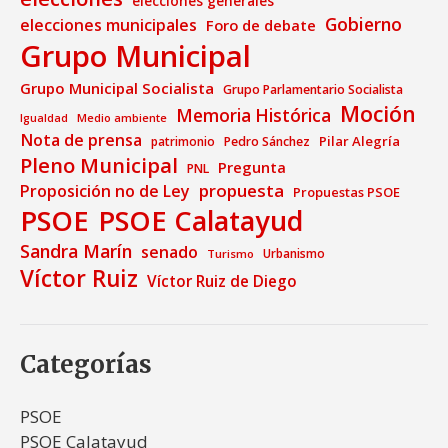
elecciones generales
Gobierno
elecciones municipales
Foro de debate
Grupo Municipal
Grupo Municipal Socialista
Grupo Parlamentario Socialista
Moción
Memoria Histórica
Medio ambiente
Igualdad
Nota de prensa
Pilar Alegría
patrimonio
Pedro Sánchez
Pleno Municipal
Pregunta
PNL
propuesta
Proposición no de Ley
Propuestas PSOE
PSOE
PSOE Calatayud
Sandra Marín
senado
Urbanismo
Turismo
Víctor Ruiz
Víctor Ruiz de Diego
Categorías
PSOE
PSOE Calatayud