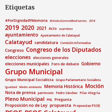
Etiquetas
#PorDignidadYMemoria
#UnidosSomosMásFuertes
2018
2019
2020
2021
Acto
asamblea
ayuntamiento
Ayuntamiento de Calatayud
Calatayud
candidatura
Comisión Informativa
Congreso de los Diputados
Congreso
elecciones
elecciones generales
Gobierno
elecciones municipales
Foro de debate
Grupo Municipal
Grupo Municipal Socialista
Grupo Parlamentario Socialista
Moción
Memoria Histórica
Medio ambiente
Igualdad
Nota de prensa
Pilar Alegría
patrimonio
Pedro Sánchez
Pleno Municipal
Pregunta
PNL
propuesta
Proposición no de Ley
Propuestas PSOE