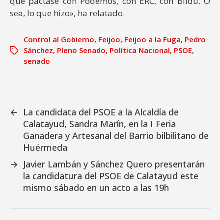
que pactase con Podemos, con ERC, con Bildu. O
sea, lo que hizo», ha relatado.
Control al Gobierno
,
Feijoo
,
Feijoo a la Fuga
,
Pedro
Sánchez
,
Pleno Senado
,
Política Nacional
,
PSOE
,
senado
←
La candidata del PSOE a la Alcaldía de
Calatayud, Sandra Marín, en la I Feria
Ganadera y Artesanal del Barrio bilbilitano de
Huérmeda
→
Javier Lambán y Sánchez Quero presentarán
la candidatura del PSOE de Calatayud este
mismo sábado en un acto a las 19h