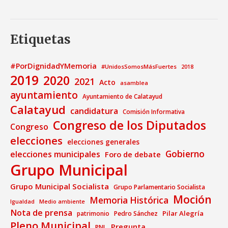
Etiquetas
#PorDignidadYMemoria
#UnidosSomosMásFuertes
2018
2019
2020
2021
Acto
asamblea
ayuntamiento
Ayuntamiento de Calatayud
Calatayud
candidatura
Comisión Informativa
Congreso de los Diputados
Congreso
elecciones
elecciones generales
Gobierno
elecciones municipales
Foro de debate
Grupo Municipal
Grupo Municipal Socialista
Grupo Parlamentario Socialista
Moción
Memoria Histórica
Medio ambiente
Igualdad
Nota de prensa
Pilar Alegría
patrimonio
Pedro Sánchez
Pleno Municipal
Pregunta
PNL