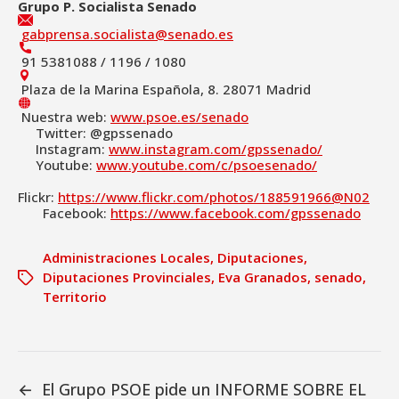
Grupo P. Socialista Senado
gabprensa.socialista@senado.es
91 5381088 / 1196 / 1080
Plaza de la Marina Española, 8. 28071 Madrid
Nuestra web:
www.psoe.es/senado
Twitter: @gpssenado
Instagram:
www.instagram.com/gpssenado/
Youtube:
www.youtube.com/c/psoesenado/
Flickr:
https://www.flickr.com/photos/188591966@N02
Facebook:
https://www.facebook.com/gpssenado
Administraciones Locales
,
Diputaciones
,
Diputaciones Provinciales
,
Eva Granados
,
senado
,
Territorio
←
El Grupo PSOE pide un INFORME SOBRE EL