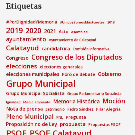
Etiquetas
#PorDignidadYMemoria
#UnidosSomosMásFuertes
2018
2019
2020
2021
Acto
asamblea
ayuntamiento
Ayuntamiento de Calatayud
Calatayud
candidatura
Comisión Informativa
Congreso de los Diputados
Congreso
elecciones
elecciones generales
Gobierno
elecciones municipales
Foro de debate
Grupo Municipal
Grupo Municipal Socialista
Grupo Parlamentario Socialista
Moción
Memoria Histórica
Medio ambiente
Igualdad
Nota de prensa
Pilar Alegría
patrimonio
Pedro Sánchez
Pleno Municipal
Pregunta
PNL
propuesta
Proposición no de Ley
Propuestas PSOE
PSOE
PSOE Calatayud