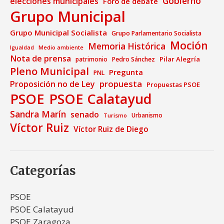
Gobierno
elecciones municipales
Foro de debate
Grupo Municipal
Grupo Municipal Socialista
Grupo Parlamentario Socialista
Moción
Memoria Histórica
Medio ambiente
Igualdad
Nota de prensa
Pilar Alegría
patrimonio
Pedro Sánchez
Pleno Municipal
Pregunta
PNL
propuesta
Proposición no de Ley
Propuestas PSOE
PSOE
PSOE Calatayud
Sandra Marín
senado
Urbanismo
Turismo
Víctor Ruiz
Víctor Ruiz de Diego
Categorías
PSOE
PSOE Calatayud
PSOE Zaragoza