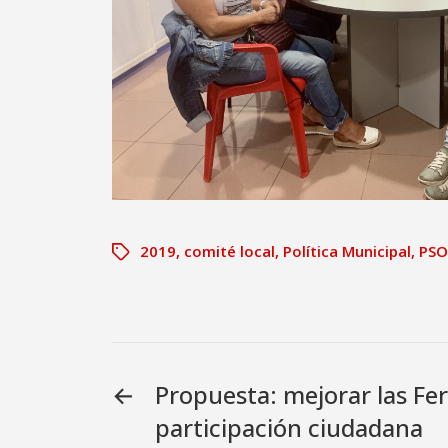
2019
,
comité local
,
Política Municipal
,
PSO
←
Propuesta: mejorar las Fe
participación ciudadana