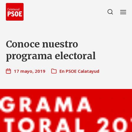
Conoce nuestro
programa electoral
17 mayo, 2019
En
PSOE Calatayud