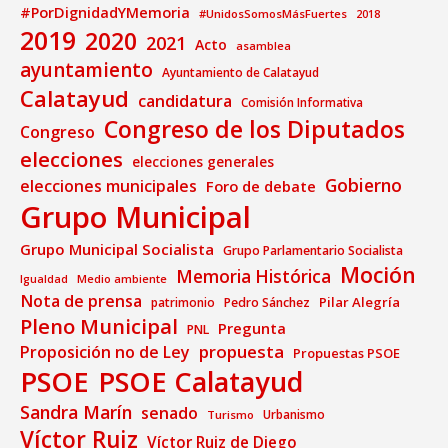
#PorDignidadYMemoria
#UnidosSomosMásFuertes
2018
2019
2020
2021
Acto
asamblea
ayuntamiento
Ayuntamiento de Calatayud
Calatayud
candidatura
Comisión Informativa
Congreso de los Diputados
Congreso
elecciones
elecciones generales
Gobierno
elecciones municipales
Foro de debate
Grupo Municipal
Grupo Municipal Socialista
Grupo Parlamentario Socialista
Moción
Memoria Histórica
Medio ambiente
Igualdad
Nota de prensa
Pilar Alegría
patrimonio
Pedro Sánchez
Pleno Municipal
Pregunta
PNL
propuesta
Proposición no de Ley
Propuestas PSOE
PSOE
PSOE Calatayud
Sandra Marín
senado
Urbanismo
Turismo
Víctor Ruiz
Víctor Ruiz de Diego