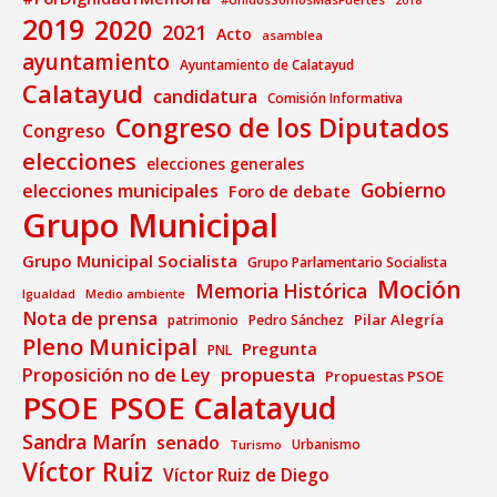
2019
2020
2021
Acto
asamblea
ayuntamiento
Ayuntamiento de Calatayud
Calatayud
candidatura
Comisión Informativa
Congreso de los Diputados
Congreso
elecciones
elecciones generales
Gobierno
elecciones municipales
Foro de debate
Grupo Municipal
Grupo Municipal Socialista
Grupo Parlamentario Socialista
Moción
Memoria Histórica
Medio ambiente
Igualdad
Nota de prensa
Pilar Alegría
patrimonio
Pedro Sánchez
Pleno Municipal
Pregunta
PNL
propuesta
Proposición no de Ley
Propuestas PSOE
PSOE
PSOE Calatayud
Sandra Marín
senado
Urbanismo
Turismo
Víctor Ruiz
Víctor Ruiz de Diego