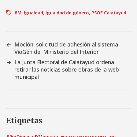
8M
,
Igualdad
,
Igualdad de género
,
PSOE Calatayud
←
Moción: solicitud de adhesión al sistema
VioGén del Ministerio del Interior
→
La Junta Electoral de Calatayud ordena
retirar las noticias sobre obras de la web
municipal
Etiquetas
#PorDignidadYMemoria
#UnidosSomosMásFuertes
2018