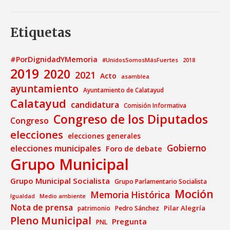
Etiquetas
#PorDignidadYMemoria
#UnidosSomosMásFuertes
2018
2019
2020
2021
Acto
asamblea
ayuntamiento
Ayuntamiento de Calatayud
Calatayud
candidatura
Comisión Informativa
Congreso de los Diputados
Congreso
elecciones
elecciones generales
Gobierno
elecciones municipales
Foro de debate
Grupo Municipal
Grupo Municipal Socialista
Grupo Parlamentario Socialista
Moción
Memoria Histórica
Medio ambiente
Igualdad
Nota de prensa
Pilar Alegría
patrimonio
Pedro Sánchez
Pleno Municipal
Pregunta
PNL