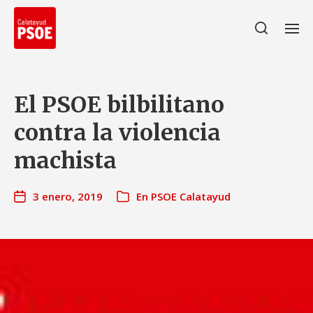
El PSOE bilbilitano
contra la violencia
machista
3 enero, 2019
En
PSOE Calatayud